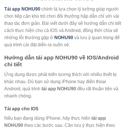
Tải app NOHU90
chính là lựa chọn lý tưởng giúp người
chơi tiếp cận kho trò chơi đổi thưởng hấp dẫn chỉ với vài
thao tác đơn giản. Bài viết dưới đây sẽ hướng dẫn chi tiết
cách thực hiện cho cả IOS và Android, đồng thời chia sẻ
những lỗi thường gặp ở
NOHU90
và lưu ý quan trọng để
quá trình cài đặt diễn ra suôn sẻ.
Hướng dẫn tải app NOHU90 về IOS/Android
chi tiết
Ứng dụng được phát triển tương thích với nhiều thiết bị
khác nhau. Dù bạn sử dụng iPhone hay điện thoại
Android, quá trình
tải app NOHU90
đều rất thuận tiện và
nhanh chóng.
Tải app cho IOS
Nếu bạn đang dùng iPhone, hãy thực hiện
tải app
NOHU90
theo các bước sau. Cần lưu ý thực hiện theo