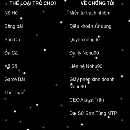
THỂ LOẠI TRÒ CHƠI
VỀ CHÚNG TÔI
Nổ Hũ
Miễn từ trách nhiệm
Sòng bài
Điều khoản sử dụng
Bắn Cá
Quyền riêng tư
Đá Gà
Đại lý Nohu90
Xổ Số
Liên hệ Nohu90
Game Bài
Giấy phép kinh doanh
Nohu90
Thể Thao
CEO Akaza Trần
Đại Sứ Sơn Tùng MTP