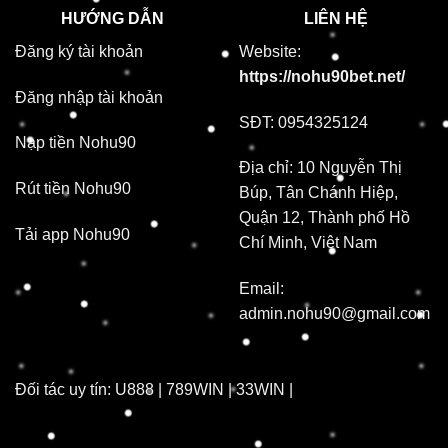
HƯỚNG DẪN
LIÊN HỆ
Đăng ký tài khoản
Website:
https://nohu90bet.net/
Đăng nhập tài khoản
SĐT: 0954325124
Nạp tiền Nohu90
Địa chỉ: 10 Nguyễn Thị
Rút tiền Nohu90
Búp, Tân Chánh Hiệp,
Quận 12, Thành phố Hồ
Tải app Nohu90
Chí Minh, Việt Nam
Email:
admin.nohu90@gmail.com
Đối tác uy tín:
U888
|
789WIN
|
33WIN
|