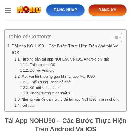
Bỏ
ĐĂNG NHẬP
ĐĂNG KÝ
qua
nội
dung
Table of Contents
Tải App NOHU90 – Các Bước Thực Hiện Trên Android Và
IOS
Hướng dẫn tải app NOHU90 về IOS/Android chi tiết
Tải app cho IOS
Đối với Android
Một vài lỗi thường gặp khi tải app NOHU90
Thiếu dung lượng bộ nhớ
Kết nối không ổn định
Không tương thích thiết bị
Những vấn đề cần lưu ý để tải app NOHU90 nhanh chóng
Kết luận
Tải App NOHU90 – Các Bước Thực Hiện
Trên Android Và IOS