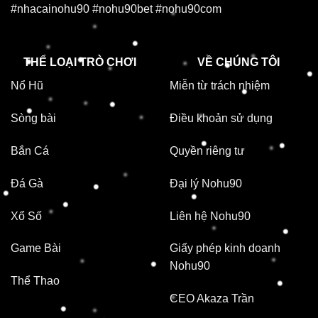
#nhacainohu90 #nohu90bet #nohu90com
THỂ LOẠI TRÒ CHƠI
VỀ CHÚNG TÔI
Nổ Hũ
Miễn từ trách nhiệm
Sòng bài
Điều khoản sử dụng
Bắn Cá
Quyền riêng tư
Đá Gà
Đại lý Nohu90
Xổ Số
Liên hệ Nohu90
Game Bài
Giấy phép kinh doanh
Nohu90
Thể Thao
CEO Akaza Trần