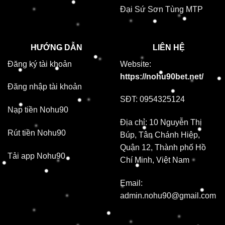
Đại Sứ Sơn Tùng MTP
HƯỚNG DẪN
LIÊN HỆ
Đăng ký tài khoản
Website:
https://nohu90bet.net/
Đăng nhập tài khoản
SĐT: 0954325124
Nạp tiền Nohu90
Địa chỉ: 10 Nguyễn Thị
Rút tiền Nohu90
Búp, Tân Chánh Hiệp,
Quận 12, Thành phố Hồ
Tải app Nohu90
Chí Minh, Việt Nam
Email:
admin.nohu90@gmail.com