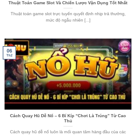
Thuật Toán Game Slot Và Chiến Lược Vận Dụng Tốt Nhất
Thuật toán game slot trực tuyến quyết định nhịp trả thưởng,
mức độ ngẫu nhiên [...]
06
Th2
Cách Quay Hũ Dễ Nổ – 6 Bí Kíp “Chơi Là Trúng” Từ Cao
Thủ
Cách quay hũ dễ nổ luôn là mối quan tâm hàng đầu của các